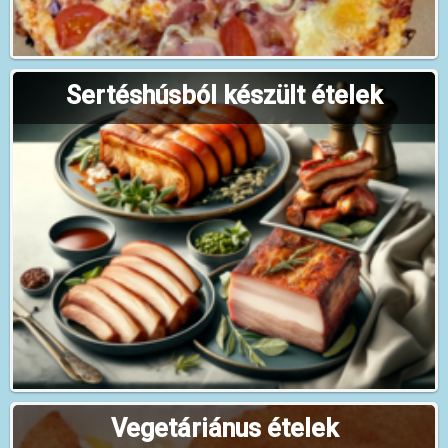
Sertéshúsból készült ételek
Vegetáriánus ételek