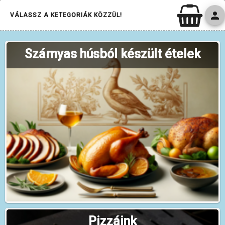
shopping_cart
person
menu
person
VÁLASSZ A KETEGORIÁK KÖZZÜL!
Szárnyas húsból készült ételek
Kosár bezárása
Pizzáink