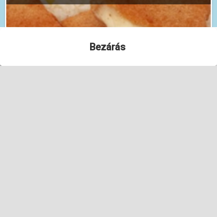
Bezárás 
LINKEK
Gyakran Ismételt Kérdések
Elérhetőségeink
Levesek
Információk
ÁSZF
Adatvédelmi tájékoztató
Cookie tájékoztatónkban